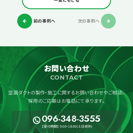
一覧にもどる
o
o
前の事例へ
次の事例へ
k
お問い合わせ
CONTACT
空調ダクトの製作・施工に関する
お問い合わせやご相談、
採用のご応募はお電話にて承ります。
096-348-3555
【受付時間】 9:00~18:00(土日祝休)